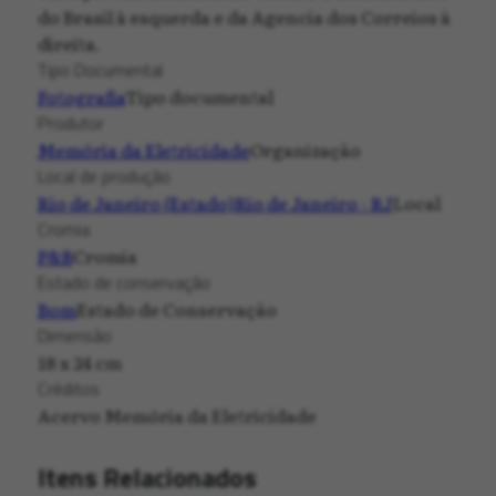
do Brasil à esquerda e da Agencia dos Correios à
direita.
Tipo Documental
Fotografia
Tipo documental
Produtor
Memória da Eletricidade
Organização
Local de produção
Rio de Janeiro (Estado)
Rio de Janeiro - RJ
Local
Cromia
P&B
Cromia
Estado de conservação
Bom
Estado de Conservação
Dimensão
18 x 24 cm
Créditos
Acervo Memória da Eletricidade
Itens Relacionados