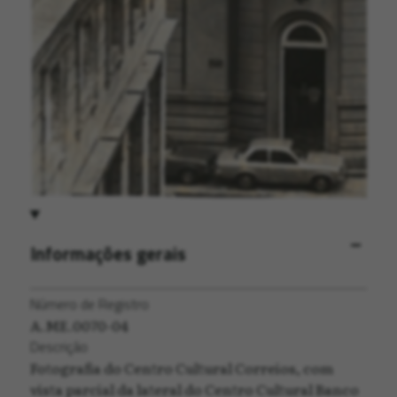
Informações gerais
Número de Registro
A.ME.0070-04
Descrição
Fotografia do Centro Cultural Correios, com
vista parcial da lateral do Centro Cultural Banco