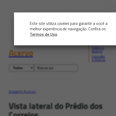
Este site utiliza
cookies
para garantir a você a
melhor experiência de navegação. Confira os
Termos de Uso
.
Sobre o
Acervo
Acervo
Consulte
o Acervo
Imagem Acervo
Vista lateral do Prédio dos
Correios