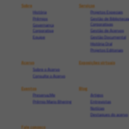
Sobre
Serviços
História
Projetos Especiais
Prêmios
Gestão de Biblioteca
Corporativas
Governança
Corporativa
Gestão de Acervos
Equipe
Gestão Documental
História Oral
Projetos Editoriais
Acervo
Exposições virtuais
Sobre o Acervo
Consulte o Acervo
Eventos
Blog
Preserva.Me
Artigos
Prêmio Mario Bhering
Entrevistas
Notícias
Destaques do acervo
Fale conosco