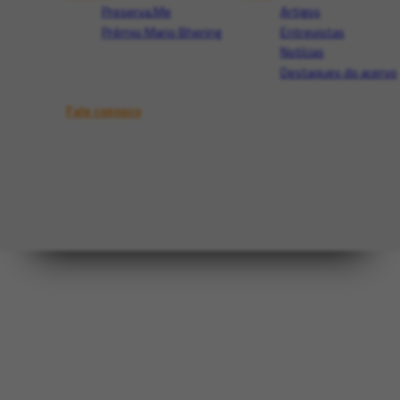
Preserva.Me
Artigos
Prêmio Mario Bhering
Entrevistas
Notícias
Destaques do acervo
Fale conosco