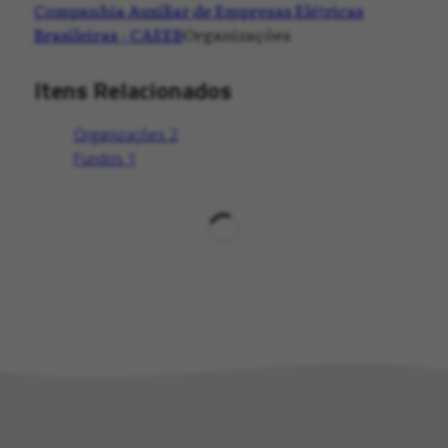
Companhia Auxiliar de Empresas Elétricas
Brasileiras - CAEEB
Organizações
Itens Relacionados
Organizações
2
Fundos
1