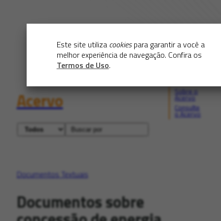
Este site utiliza
cookies
para garantir a você a
melhor experiência de navegação. Confira os
Termos de Uso
.
Sobre o
Acervo
Acervo
Consulte
o Acervo
Documentos Textuais
Documentos sobre
concessão de energia