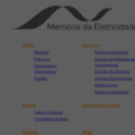
Sobre
Serviços
História
Projetos Especiais
Prêmios
Gestão de Biblioteca
Corporativas
Governança
Corporativa
Gestão de Acervos
Equipe
Gestão Documental
História Oral
Projetos Editoriais
Acervo
Exposições virtuais
Sobre o Acervo
Consulte o Acervo
Eventos
Blog