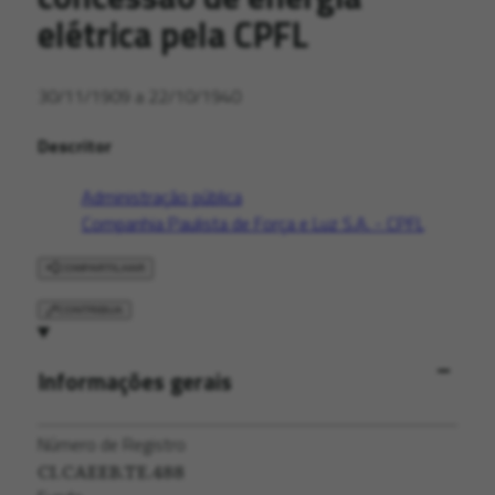
elétrica pela CPFL
30/11/1909 a 22/10/1940
Descritor
Administração pública
Companhia Paulista de Força e Luz S.A. - CPFL
COMPARTILHAR
CONTRIBUA
Informações gerais
Número de Registro
CI.CAEEB.TE.488