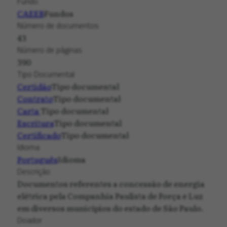
Fundo
CAEEB
Fundos
Número de documentos
43
Número de páginas
390
Tipo Documental
Certidão
Tipo documental
Contrato
Tipo documental
Carta
Tipo documental
Escritura
Tipo documental
Certificado
Tipo documental
Idioma
Português
Idioma
Descrição
Documentos referentes a concessão de energia
elétrica pela Companhia Paulista de Força e Luz
em diversos municípios do estado de São Paulo.
Doador