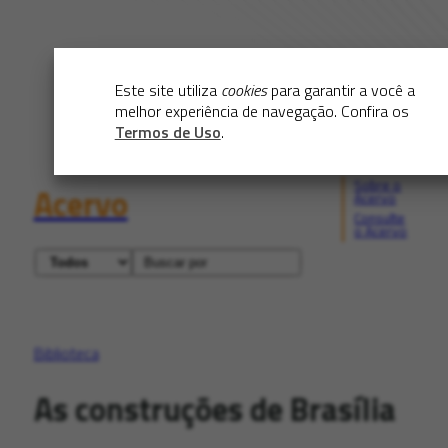
Este site utiliza
cookies
para garantir a você a
melhor experiência de navegação. Confira os
Termos de Uso
.
Sobre o
Acervo
Acervo
Consulte
o Acervo
Biblioteca
As construções de Brasília