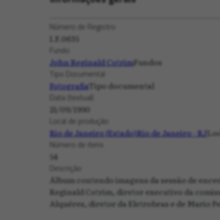
Número de Registro
I.F.0635
Fundo
John Reginald Cotrim
Fundos
Tipo Documental
Fotografia
Tipo documental
Data (textual)
21/09/1990
Local de produção
Rio de Janeiro (Estado)
Rio de Janeiro - RJ
Loc
Número de itens
54
Descrição
Álbum contendo imagens da sessão de encerr
Reginald Cotrim, diretor executivo da comiss
Alquéres, diretor da Eletrobras e de Mario P