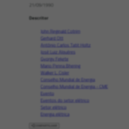
21/09/1990
Descritor
John Reginald Cotrim
Gerhard Ott
Antônio Carlos Tatit Holtz
José Luiz Alquéres
Gyorgy Fekete
Mario Penna Bhering
Walker L. Cisler
Conselho Mundial de Energia
Conselho Mundial de Energia - CME
Evento
Eventos do setor elétrico
Setor elétrico
Energia elétrica
COMPARTILHAR