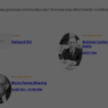
umas pessoas retratadas não tiveram sua identidade confir
PESSOA
PERSONALIDADES
Gerhard Ott
Antônio Carlos
Holtz
29/07/1936
PERSONALIDADES
Mario Penna Bhering
24/05/1922 - 01/09/2009