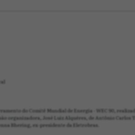
al
amento do Comitê Mundial de Energia - WEC 90, realizad
ão organizadora, José Luiz Alquéres, de Antônio Carlos Ta
enna Bhering, ex-presidente da Eletrobras.