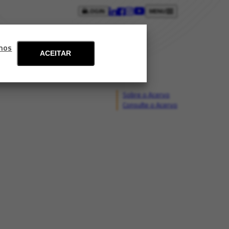
LOGIN
MENU
ntos
Blog
Fale conosco
mos
ACEITAR
Sobre o Acervo
Consulte o Acervo