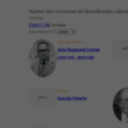
Apesar das tentativas de identificação, alg
Cromia
P&B/COR
Cromia
Descritores
13
PERSONALIDADES
John Reginald Cotrim
10/01/1915 - 08/01/1996
PESSOA
Gyorgy Fekete