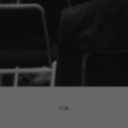
1
/
54