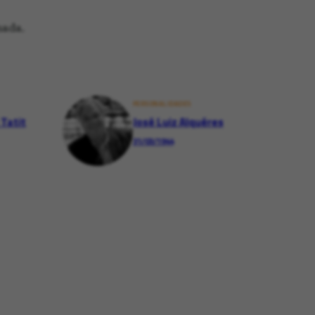
mada.
PERSONALIDADES
 Tatit
José Luiz Alquéres
31/03/1944