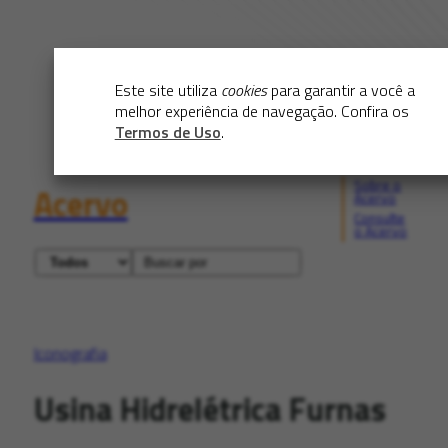
Este site utiliza
cookies
para garantir a você a
melhor experiência de navegação. Confira os
Termos de Uso
.
Sobre o
Acervo
Acervo
Consulte
o Acervo
Iconografia
Usina Hidrelétrica Furnas