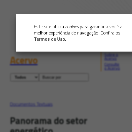
Este site utiliza
cookies
para garantir a você a
melhor experiência de navegação. Confira os
Termos de Uso
.
Sobre o
Acervo
Acervo
Consulte
o Acervo
Documentos Textuais
Panorama do setor
energético