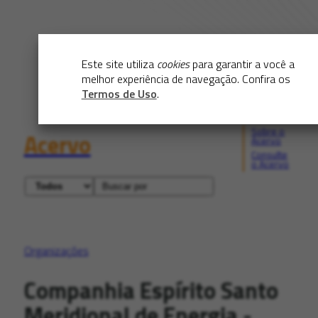
Este site utiliza
cookies
para garantir a você a
melhor experiência de navegação. Confira os
Termos de Uso
.
Sobre o
Acervo
Acervo
Consulte
o Acervo
Organizações
Companhia Espírito Santo
Meridional de Energia -