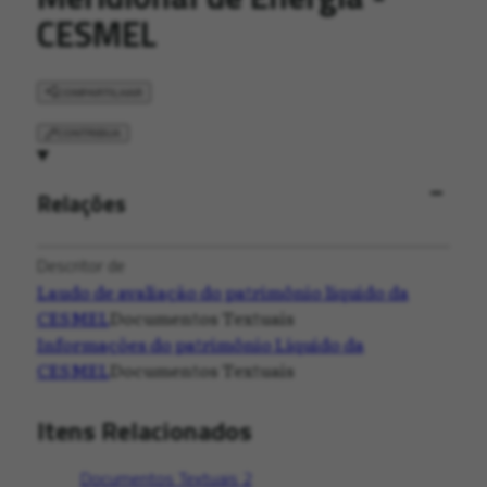
CESMEL
COMPARTILHAR
CONTRIBUA
Relações
Descritor de
Laudo de avaliação do patrimônio líquido da
CESMEL
Documentos Textuais
Informações do patrimônio Líquido da
CESMEL
Documentos Textuais
Itens Relacionados
Documentos Textuais
2