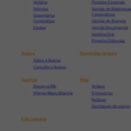
História
Projetos Especiais
Prêmios
Gestão de Biblioteca
Corporativas
Governança
Corporativa
Gestão de Acervos
Equipe
Gestão Documental
História Oral
Projetos Editoriais
Acervo
Exposições virtuais
Sobre o Acervo
Consulte o Acervo
Eventos
Blog
Preserva.Me
Artigos
Prêmio Mario Bhering
Entrevistas
Notícias
Destaques do acervo
Fale conosco