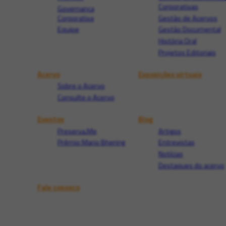
Corporativas
Governança
Corporativa
Gestão de Acervos
Equipe
Gestão Documental
História Oral
Projetos Editoriais
Acervo
Exposições virtuais
Sobre o Acervo
Consulte o Acervo
Eventos
Blog
Preserva.Me
Artigos
Prêmio Mario Bhering
Entrevistas
Notícias
Destaques do acervo
Fale conosco