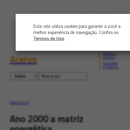
Este site utiliza
cookies
para garantir a você a
melhor experiência de navegação. Confira os
Termos de Uso
.
Sobre o
Acervo
Acervo
Consulte
o Acervo
Biblioteca
Ano 2000 a matriz
energética