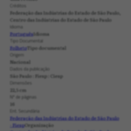
Créditos
Federação das Indústrias do Estado de São Paulo,
Centro das Indústrias do Estado de São Paulo
Idioma
Português
Idioma
Tipo Documental
Folheto
Tipo documental
Origem
Nacional
Dados da publicação
São Paulo : Fiesp : Ciesp
Dimensões
22,5 cm
Nº de páginas
16
Ent. Secundária
Federação das Indústrias do Estado de São Paulo
- Fiesp
Organização