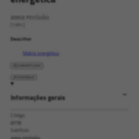
uma revisão
[1991]
Descritor
Matriz energética
COMPARTILHAR
CONTRIBUA
Informações gerais
Código
6776
Subtítulo
uma revisão