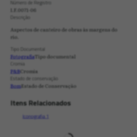
Número de Registro
I.F.0071-06
Descrição
Aspectos de canteiro de obras às margens do
rio.
Tipo Documental
Fotografia
Tipo documental
Cromia
P&B
Cromia
Estado de conservação
Bom
Estado de Conservação
Itens Relacionados
Iconografia
1