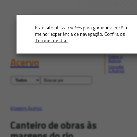
Este site utiliza
cookies
para garantir a você a
melhor experiência de navegação. Confira os
Termos de Uso
.
Sobre o
Acervo
Acervo
Consulte
o Acervo
Imagem Acervo
Canteiro de obras às
margens do rio