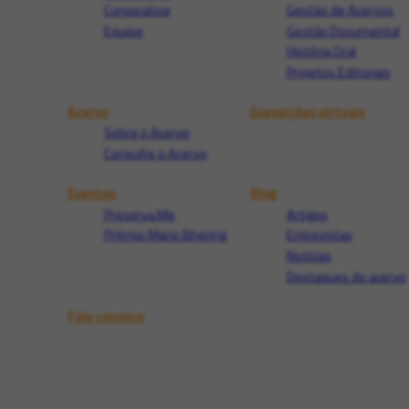
Corporativa
Gestão de Acervos
Equipe
Gestão Documental
História Oral
Projetos Editoriais
Acervo
Exposições virtuais
Sobre o Acervo
Consulte o Acervo
Eventos
Blog
Preserva.Me
Artigos
Prêmio Mario Bhering
Entrevistas
Notícias
Destaques do acervo
Fale conosco