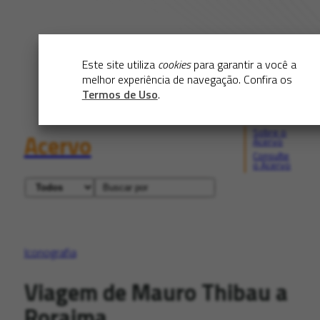
Este site utiliza
cookies
para garantir a você a
melhor experiência de navegação. Confira os
Termos de Uso
.
Sobre o
Acervo
Acervo
Consulte
o Acervo
Iconografia
Viagem de Mauro Thibau a
Roraima