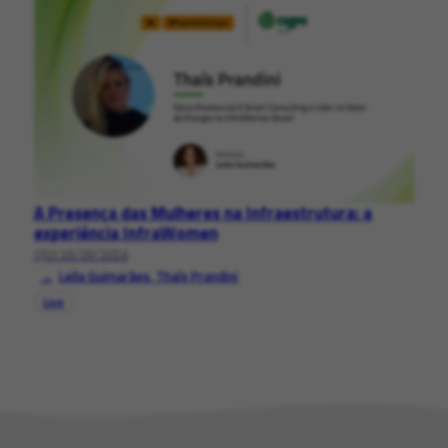
A Presença das Mulheres na Infraestrutura: a
experiência InfraWomen
QUI 26/09/2024
Leila Guimarães
,
Thaís Prandini
Live