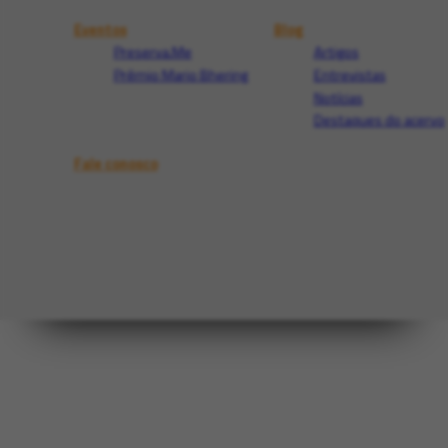
Eventos
Blog
Preserva.Me
Artigos
Prêmio Mario Bhering
Entrevistas
Notícias
Destaques do acervo
Fale conosco