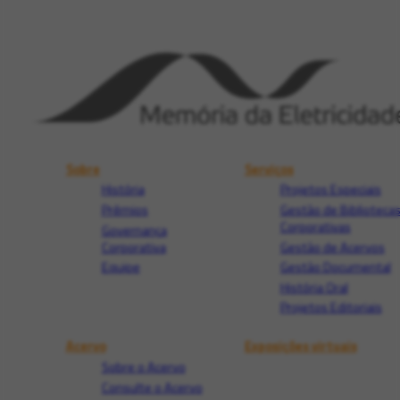
Sobre
Serviços
História
Projetos Especiais
Prêmios
Gestão de Biblioteca
Corporativas
Governança
Corporativa
Gestão de Acervos
Equipe
Gestão Documental
História Oral
Projetos Editoriais
Acervo
Exposições virtuais
Sobre o Acervo
Consulte o Acervo