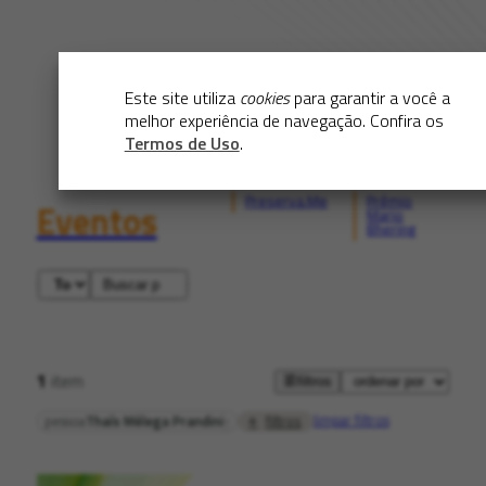
Este site utiliza
cookies
para garantir a você a
melhor experiência de navegação. Confira os
Termos de Uso
.
Preserva.Me
Prêmio
Eventos
Mario
Bhering
1
item
filtros
limpar filtros
filtros
pessoa
Thaís Mélega Prandini