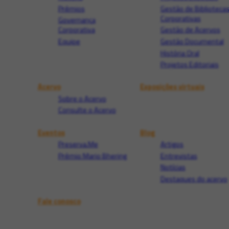
Prêmios
Gestão de Biblioteca
Corporativas
Governança
Corporativa
Gestão de Acervos
Equipe
Gestão Documental
História Oral
Projetos Editoriais
Acervo
Exposições virtuais
Sobre o Acervo
Consulte o Acervo
Eventos
Blog
Preserva.Me
Artigos
Prêmio Mario Bhering
Entrevistas
Notícias
Destaques do acervo
Fale conosco