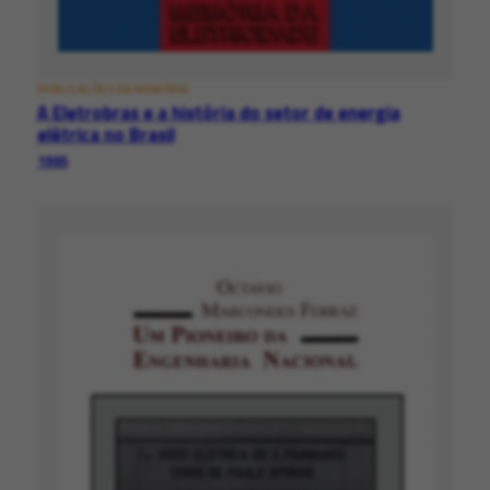
PUBLICAÇÕES DA MEMÓRIA
A Eletrobras e a história do setor de energia
elétrica no Brasil
1995