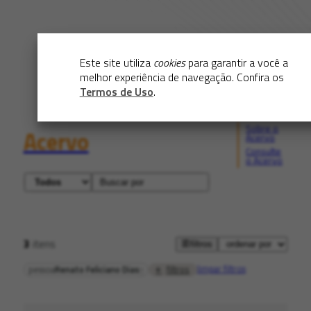
Este site utiliza
cookies
para garantir a você a
melhor experiência de navegação. Confira os
Termos de Uso
.
Sobre o
Acervo
Acervo
Consulte
o Acervo
3
itens
filtros
limpar filtros
filtros
pessoa
Renato Feliciano Dias