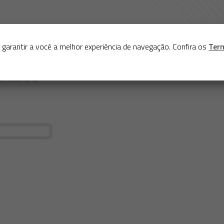
Sobre
Serviços
Acervo
Exposições virtuais
Eve
 garantir a você a melhor experiência de navegação. Confira os
Ter