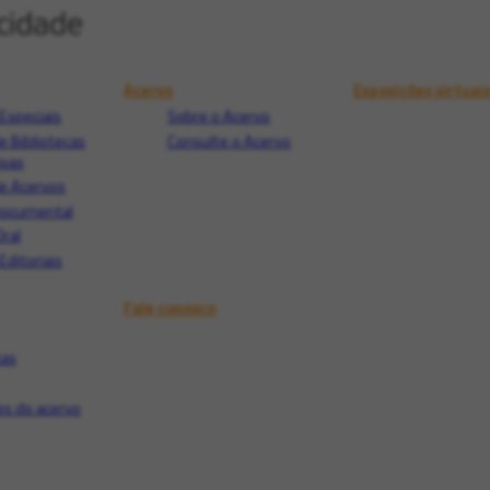
Acervo
Exposições virtuai
Especiais
Sobre o Acervo
e Bibliotecas
Consulte o Acervo
ivas
e Acervos
Documental
Oral
Editoriais
Fale conosco
tas
s do acervo