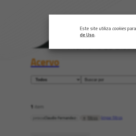
Este site utiliza
cookies
para
de Uso
.
Acervo
1
item
limpar filtros
filtros
pessoa
Claudio Fernandez