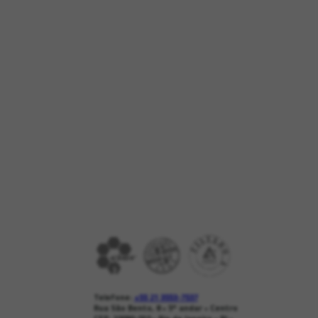
Telefone:
+55 21 3553-7537
Rua São Bento, 8 • 5º andar • Centro