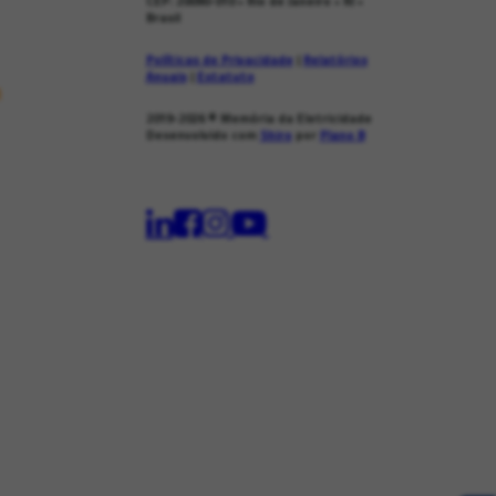
CEP: 20090-010 • Rio de Janeiro • RJ •
Brasil
Políticas de Privacidade
|
Relatórios
Anuais
|
Estatuto
s
2019-2026
© Memória da Eletricidade
Desenvolvido com
Shiro
por
Plano B