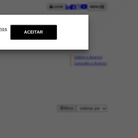
LOGIN
MENU
ntos
Blog
Fale conosco
mos
ACEITAR
Sobre o Acervo
Consulte o Acervo
filtros