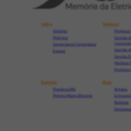
Sobre
Serviços
História
Projetos 
Prêmios
Gestão d
Corporat
Governança Corporativa
Gestão d
Equipe
Gestão 
História 
Projetos 
Eventos
Blog
Preserva.Me
Artigos
Prêmio Mario Bhering
Entrevis
Notícias
Destaque