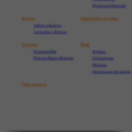
Projetos Editoriais
Acervo
Exposições virtuais
Sobre o Acervo
Consulte o Acervo
Eventos
Blog
Preserva.Me
Artigos
Prêmio Mario Bhering
Entrevistas
Notícias
Destaques do acervo
Fale conosco