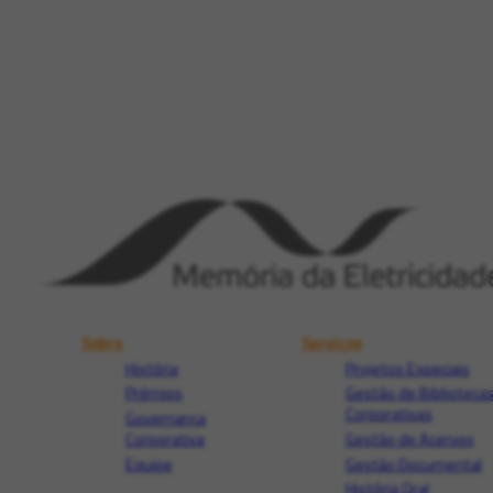
Sobre
Serviços
História
Projetos Especiais
Prêmios
Gestão de Biblioteca
Corporativas
Governança
Corporativa
Gestão de Acervos
Equipe
Gestão Documental
História Oral