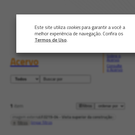
Este site utiliza
cookies
para garantir a você a
melhor experiência de navegação. Confira os
Termos de Uso
.
Sobre o
Acervo
Acervo
Consulte
o Acervo
1
item
filtros
imagem externa
I.F.0219-04 - Vista superior da construção
limpar filtros
filtros