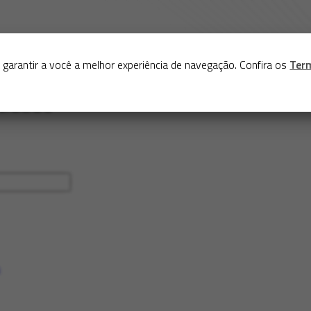
Sobre
Serviços
Acervo
Exposições virtuais
Eve
 garantir a você a melhor experiência de navegação. Confira os
Ter