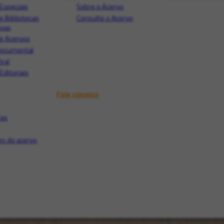
Especiais
Sobre o Acervo
e Bibliotecas
Consulte o Acervo
ivas
e Acervos
Documental
Oral
Editoriais
Fale conosco
tas
s do acervo