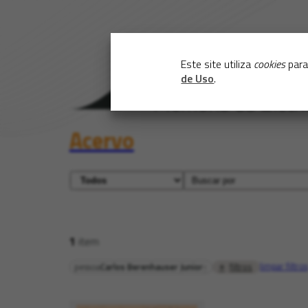
Este site utiliza
cookies
para
de Uso
.
Acervo
1
item
limpar filtros
filtros
pessoa
Carlos Berenhauser Junior