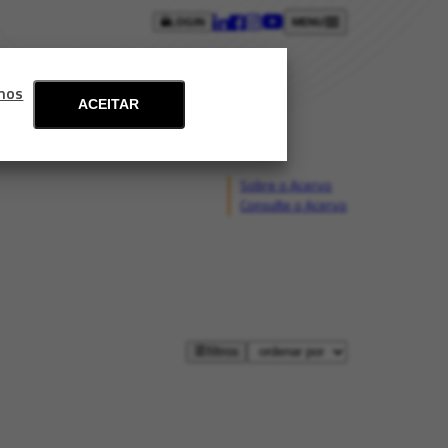
LOGIN
MENU
ntos
Blog
Fale conosco
mos
ACEITAR
Sobre o Acervo
Consulte o Acervo
filtros