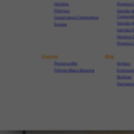
História
Projetos 
Prêmios
Gestão d
Corporat
Governança Corporativa
Gestão d
Equipe
Gestão 
História 
Projetos 
Eventos
Blog
Preserva.Me
Artigos
Prêmio Mario Bhering
Entrevis
Notícias
Destaque