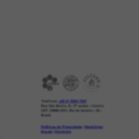
Telefone:
+55 21 3553-7537
Rua São Bento, 8 • 5º andar • Centro
CEP: 20090-010 • Rio de Janeiro • RJ •
Brasil
Políticas de Privacidade
|
Relatórios
Anuais
|
Estatuto
s