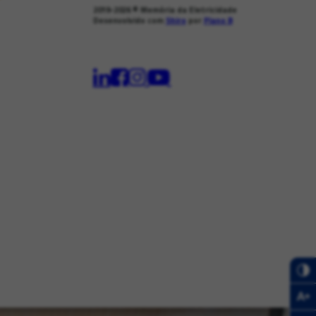
2019-2026
© Memória da Eletricidade
Desenvolvido com
Shiro
por
Plano B